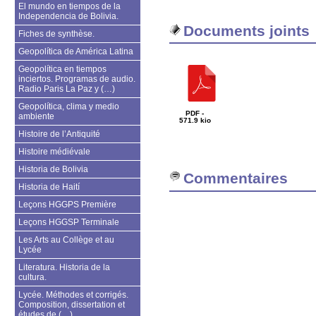
El mundo en tiempos de la
Independencia de Bolivia.
Documents joints
Fiches de synthèse.
Geopolítica de América Latina
Geopolítica en tiempos
inciertos. Programas de audio.
Radio Paris La Paz y (…)
Geopolítica, clima y medio
PDF -
ambiente
571.9 kio
Histoire de l’Antiquité
Histoire médiévale
Historia de Bolivia
Commentaires
Historia de Haití
Leçons HGGPS Première
Leçons HGGSP Terminale
Les Arts au Collège et au
Lycée
Literatura. Historia de la
cultura.
Lycée. Méthodes et corrigés.
Composition, dissertation et
études de (…)