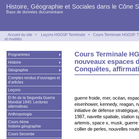
Histoire, Géographie et Sociales dans le Cône 
Base de données documentaire
Accueil du site
>
Leçons HGGSP Terminale
>
Cours Terminale HGGSP. Th
et rivalités.
Cours Terminale HG
Programmes
nouveaux espaces de
Histoire
Conquêtes, affirmati
Géographie
Comptes rendus d’ouvrages et
d’articles
Leçons
guerre froide, mer, océan, espa
El fin de la Segunda Guerra
Mundial 1945. Lecturas
eisenhower, kennedy, reagan, na
alternativas.
initiative de défense stratégique
Anthropologie
1987, navette spatiale, station sp
Cours 4éme
artemis, space x, musk, guerre d
histoire.géographie
collier de perles, nouvelles rout
Cours Seconde