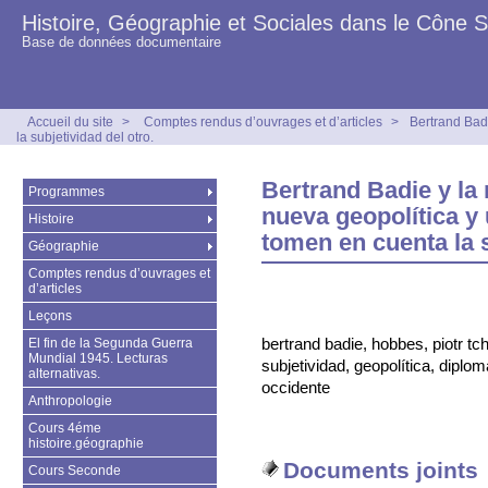
Histoire, Géographie et Sociales dans le Cône 
Base de données documentaire
Accueil du site
>
Comptes rendus d’ouvrages et d’articles
>
Bertrand Bad
la subjetividad del otro.
Bertrand Badie y la
Programmes
nueva geopolítica y
Histoire
tomen en cuenta la s
Géographie
Comptes rendus d’ouvrages et
d’articles
Leçons
bertrand badie, hobbes, piotr tch
El fin de la Segunda Guerra
Mundial 1945. Lecturas
subjetividad, geopolítica, diplo
alternativas.
occidente
Anthropologie
Cours 4éme
histoire.géographie
Documents joints
Cours Seconde