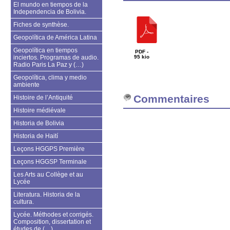
El mundo en tiempos de la
Independencia de Bolivia.
Fiches de synthèse.
Geopolítica de América Latina
Geopolítica en tiempos
PDF -
inciertos. Programas de audio.
95 kio
Radio Paris La Paz y (…)
Geopolítica, clima y medio
ambiente
Commentaires
Histoire de l’Antiquité
Histoire médiévale
Historia de Bolivia
Historia de Haití
Leçons HGGPS Première
Leçons HGGSP Terminale
Les Arts au Collège et au
Lycée
Literatura. Historia de la
cultura.
Lycée. Méthodes et corrigés.
Composition, dissertation et
études de (…)