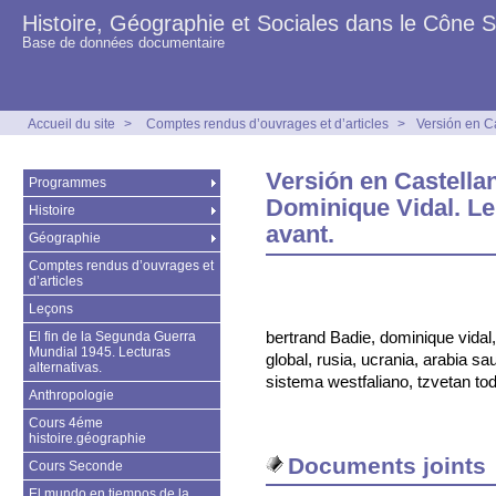
Histoire, Géographie et Sociales dans le Cône 
Base de données documentaire
Accueil du site
>
Comptes rendus d’ouvrages et d’articles
>
Versión en C
Versión en Castella
Programmes
Dominique Vidal. L
Histoire
avant.
Géographie
Comptes rendus d’ouvrages et
d’articles
Leçons
bertrand Badie, dominique vidal,
El fin de la Segunda Guerra
Mundial 1945. Lecturas
global, rusia, ucrania, arabia s
alternativas.
sistema westfaliano, tzvetan to
Anthropologie
Cours 4éme
histoire.géographie
Documents joints
Cours Seconde
El mundo en tiempos de la