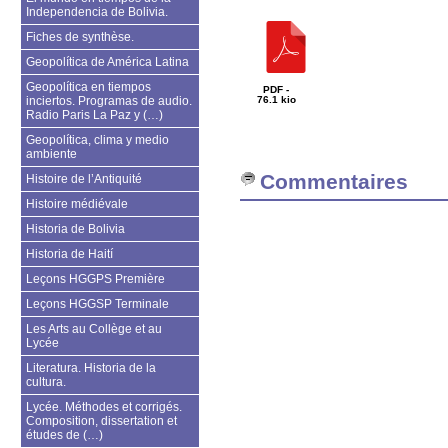
Independencia de Bolivia.
Fiches de synthèse.
Geopolítica de América Latina
Geopolítica en tiempos
PDF -
inciertos. Programas de audio.
76.1 kio
Radio Paris La Paz y (…)
Geopolítica, clima y medio
ambiente
Commentaires
Histoire de l’Antiquité
Histoire médiévale
Historia de Bolivia
Historia de Haití
Leçons HGGPS Première
Leçons HGGSP Terminale
Les Arts au Collège et au
Lycée
Literatura. Historia de la
cultura.
Lycée. Méthodes et corrigés.
Composition, dissertation et
études de (…)