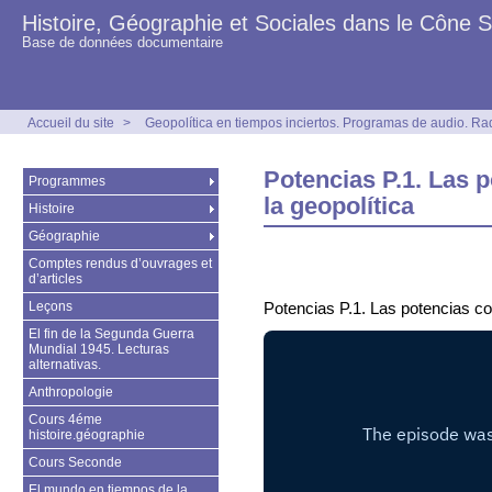
Histoire, Géographie et Sociales dans le Cône 
Base de données documentaire
Accueil du site
>
Geopolítica en tiempos inciertos. Programas de audio. Ra
Potencias P.1. Las p
Programmes
la geopolítica
Histoire
Géographie
Comptes rendus d’ouvrages et
d’articles
Leçons
Potencias P.1. Las potencias con
El fin de la Segunda Guerra
Mundial 1945. Lecturas
alternativas.
Anthropologie
Cours 4éme
histoire.géographie
Cours Seconde
El mundo en tiempos de la