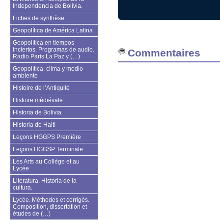
Independencia de Bolivia.
Fiches de synthèse.
Geopolítica de América Latina
Geopolítica en tiempos
inciertos. Programas de audio.
Commentaires
Radio Paris La Paz y (…)
Geopolítica, clima y medio
ambiente
Histoire de l’Antiquité
Histoire médiévale
Historia de Bolivia
Historia de Haití
Leçons HGGPS Première
Leçons HGGSP Terminale
Les Arts au Collège et au
Lycée
Literatura. Historia de la
cultura.
Lycée. Méthodes et corrigés.
Composition, dissertation et
études de (…)