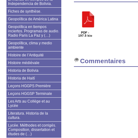
Independencia de Bolivia.
Fiches de synthèse.
Geopolítica de América Latina
Geopolítica en tiempos
inciertos. Programas de audio.
PDF -
Radio Paris La Paz y (…)
197.5 kio
Geopolítica, clima y medio
ambiente
Histoire de l’Antiquité
Commentaires
Histoire médiévale
Historia de Bolivia
Historia de Haití
Leçons HGGPS Première
Leçons HGGSP Terminale
Les Arts au Collège et au
Lycée
Literatura. Historia de la
cultura.
Lycée. Méthodes et corrigés.
Composition, dissertation et
études de (…)