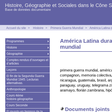
Histoire, Géographie et Sociales dans le Cône 
Base de données documentaire
Accueil du site
>
Histoire
>
Primera Guerra Mundial
>
América Latina 
América Latina dura
Programmes
mundial
Histoire
Géographie
Comptes rendus d’ouvrages et
d’articles
Leçons
primera guerra mundial, américa 
compagnon, memoria colectiva, e
El fin de la Segunda Guerra
Mundial 1945. Lecturas
nicaragua, guatemala, brasil, ar
alternativas.
paraguay, uruguay, telegrama 
Anthropologie
aramayo, florián zambrana, hipól
Cours 4éme
histoire.géographie
Cours Seconde
Documents joints
El mundo en tiempos de la