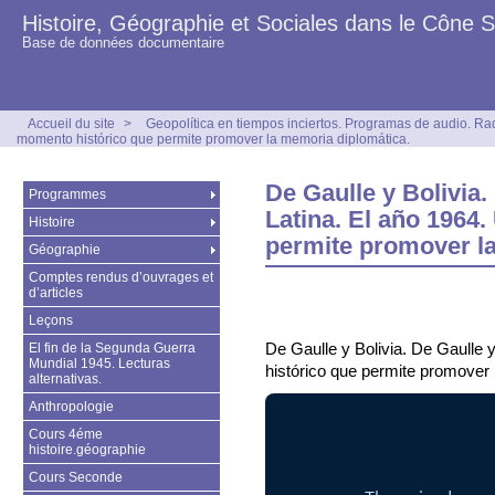
Histoire, Géographie et Sociales dans le Cône 
Base de données documentaire
Accueil du site
>
Geopolítica en tiempos inciertos. Programas de audio. Ra
momento histórico que permite promover la memoria diplomática.
De Gaulle y Bolivia
Programmes
Latina. El año 1964
Histoire
permite promover l
Géographie
Comptes rendus d’ouvrages et
d’articles
Leçons
De Gaulle y Bolivia. De Gaulle
El fin de la Segunda Guerra
Mundial 1945. Lecturas
histórico que permite promover 
alternativas.
Anthropologie
Cours 4éme
histoire.géographie
Cours Seconde