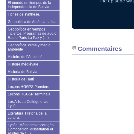
El mundo en tiempos de la
Independencia de Bolivia.
Fiches de synthèse.
Geopolítica de América Latina
Geopolítica en tiempos
inciertos. Programas de audio.
Radio Paris La Paz y (…)
Geopolítica, clima y medio
Commentaires
ambiente
Histoire de l’Antiquité
Histoire médiévale
Historia de Bolivia
Historia de Haití
Leçons HGGPS Première
Leçons HGGSP Terminale
Les Arts au Collège et au
Lycée
Literatura. Historia de la
cultura.
Lycée. Méthodes et corrigés.
Composition, dissertation et
études de (…)