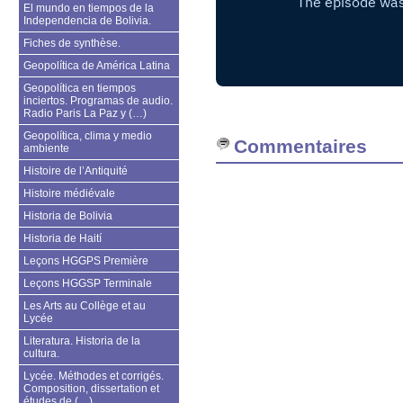
El mundo en tiempos de la
Independencia de Bolivia.
Fiches de synthèse.
Geopolítica de América Latina
Geopolítica en tiempos
inciertos. Programas de audio.
Radio Paris La Paz y (…)
Geopolítica, clima y medio
Commentaires
ambiente
Histoire de l’Antiquité
Histoire médiévale
Historia de Bolivia
Historia de Haití
Leçons HGGPS Première
Leçons HGGSP Terminale
Les Arts au Collège et au
Lycée
Literatura. Historia de la
cultura.
Lycée. Méthodes et corrigés.
Composition, dissertation et
études de (…)