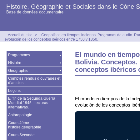
Histoire, Géographie et Sociales dans le Cône 
Base de données documentaire
Accueil du site
>
Geopolítica en tiempos inciertos. Programas de audio. Ra
evolución de los conceptos ibéricos entre 1750 y 1850.
El mundo en tiempo
Programmes
Bolivia. Conceptos. 
Histoire
conceptos ibéricos 
Géographie
Comptes rendus d’ouvrages et
d’articles
Leçons
El mundo en tiempos de la Inde
El fin de la Segunda Guerra
Mundial 1945. Lecturas
evolución de los conceptos ibér
alternativas.
Anthropologie
Cours 4éme
histoire.géographie
Cours Seconde