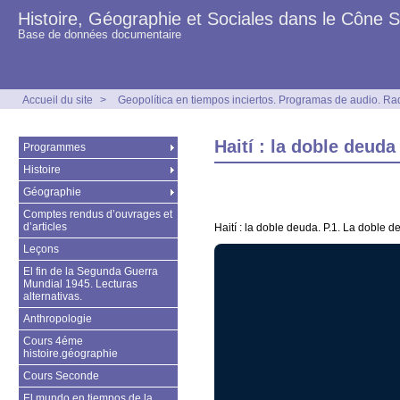
Histoire, Géographie et Sociales dans le Cône 
Base de données documentaire
Accueil du site
>
Geopolítica en tiempos inciertos. Programas de audio. Ra
Haití : la doble deuda
Programmes
Histoire
Géographie
Comptes rendus d’ouvrages et
d’articles
Haití : la doble deuda. P.1. La doble de
Leçons
El fin de la Segunda Guerra
Mundial 1945. Lecturas
alternativas.
Anthropologie
Cours 4éme
histoire.géographie
Cours Seconde
El mundo en tiempos de la