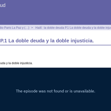
Sud
dio Paris La Paz y (…)
>
Haití : la doble deuda P.1 La doble deuda y la doble injus
 P.1 La doble deuda y la doble injusticia.
uda y la doble injusticia.