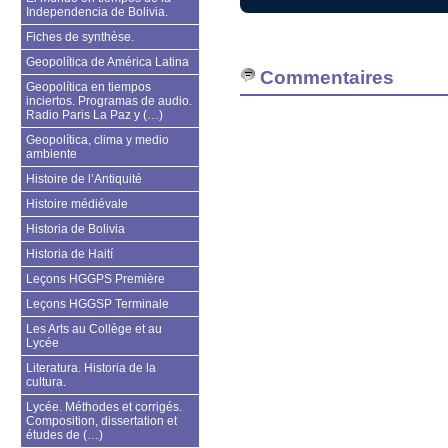
Independencia de Bolivia.
Fiches de synthèse.
Geopolítica de América Latina
Commentaires
Geopolítica en tiempos
inciertos. Programas de audio.
Radio Paris La Paz y (…)
Geopolítica, clima y medio
ambiente
Histoire de l’Antiquité
Histoire médiévale
Historia de Bolivia
Historia de Haití
Leçons HGGPS Première
Leçons HGGSP Terminale
Les Arts au Collège et au
Lycée
Literatura. Historia de la
cultura.
Lycée. Méthodes et corrigés.
Composition, dissertation et
études de (…)