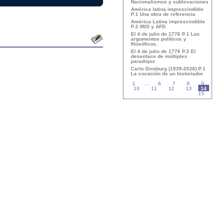
Nacionalismos y sublevaciones
América latina imprescindible
P.1 Una obra de referencia
América Latina imprescindible
P.2 IRIS y AFD
El 4 de julio de 1776 P.1 Los
argumentos políticos y
filosóficos.
El 4 de julio de 1776 P.2 El
desenlace de múltiples
paradojas
Carlo Ginzburg (1939-2026) P.1
La vocación de un historiador
1
…
6
7
8
9
10
11
12
13
14
15