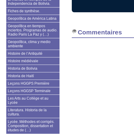
Independencia de Bolivia.
Fiches de synthèse.
Geopolítica de América Latina
Geopolítica en tiempos
inciertos. Programas de audio.
Commentaires
Radio Paris La Paz y (…)
Geopolítica, clima y medio
ambiente
Histoire de l’Antiquité
Histoire médiévale
Historia de Bolivia
Historia de Haití
Leçons HGGPS Première
Leçons HGGSP Terminale
Les Arts au Collège et au
Lycée
Literatura. Historia de la
cultura.
Lycée. Méthodes et corrigés.
Composition, dissertation et
études de (…)