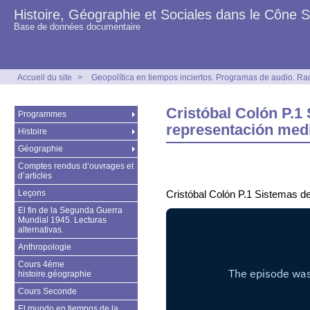
Histoire, Géographie et Sociales dans le Cône 
Base de données documentaire
Accueil du site
>
Geopolítica en tiempos inciertos. Programas de audio. Ra
Cristóbal Colón P.1
Programmes
representación medi
Histoire
Géographie
Comptes rendus d’ouvrages et
d’articles
Leçons
Cristóbal Colón P.1 Sistemas d
El fin de la Segunda Guerra
Mundial 1945. Lecturas
alternativas.
Anthropologie
Cours 4éme
histoire.géographie
Cours Seconde
El mundo en tiempos de la