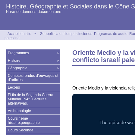
Histoire, Géographie et Sociales dans le Cône 
Base de données documentaire
Accueil du site
>
Geopolítica en tiempos inciertos. Programas de audio. Ra
palestino
Oriente Medio y la vi
Programmes
conflicto israelí pal
Histoire
Géographie
Comptes rendus d’ouvrages et
d’articles
Leçons
Oriente Medio y la violencia relig
El fin de la Segunda Guerra
Mundial 1945. Lecturas
alternativas.
Anthropologie
Cours 4éme
histoire.géographie
Cours Seconde