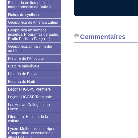
El mundo en tiempos de la
Independencia de Bolivia.
Fiches de synthèse.
Geopolítica de América Latina
Geopolítica en tiempos
inciertos. Programas de audio.
Commentaires
Radio Paris La Paz y (…)
Geopolítica, clima y medio
ambiente
Histoire de l’Antiquité
Histoire médiévale
Historia de Bolivia
Historia de Haití
Leçons HGGPS Première
Leçons HGGSP Terminale
Les Arts au Collège et au
Lycée
Literatura. Historia de la
cultura.
Lycée. Méthodes et corrigés.
Composition, dissertation et
études de (…)