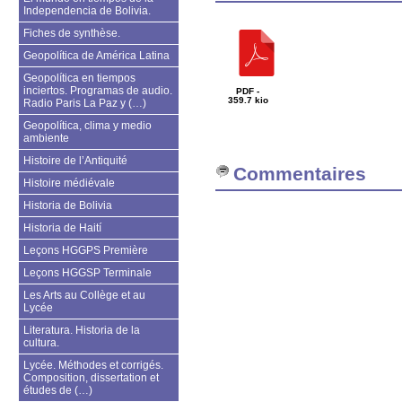
Independencia de Bolivia.
Fiches de synthèse.
Geopolítica de América Latina
Geopolítica en tiempos
inciertos. Programas de audio.
PDF -
359.7 kio
Radio Paris La Paz y (…)
Geopolítica, clima y medio
ambiente
Histoire de l’Antiquité
Commentaires
Histoire médiévale
Historia de Bolivia
Historia de Haití
Leçons HGGPS Première
Leçons HGGSP Terminale
Les Arts au Collège et au
Lycée
Literatura. Historia de la
cultura.
Lycée. Méthodes et corrigés.
Composition, dissertation et
études de (…)