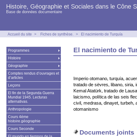
Histoire, Géographie et Sociales dans le Cône 
Base de données documentaire
Accueil du site
>
Fiches de synthèse.
>
El nacimiento de Turquía
El nacimiento de Tu
Programmes
Histoire
Géographie
Comptes rendus d’ouvrages et
d’articles
Imperio otomano, turquía, acue
tratado de sèvres, libano, siria,
Leçons
Kemal Atatürk, tratado de Lausan
El fin de la Segunda Guerra
laicismo, política de las seis fl
Mundial 1945. Lecturas
alternativas.
civil, medrasa, dinayet, turbeh,
otomanismo
Anthropologie
Cours 4éme
histoire.géographie
Cours Seconde
Documents joints
El mundo en tiempos de la