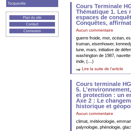
Tocqueville
Cours Terminale H
Thématique 1. Les
espaces de conquêt
Plan du site
Conquêtes, affirmat
Contact
Aucun commentaire
Connexion
guerre froide, mer, océan, e
truman, eisenhower, kennedy
lune, mars, initiative de défe
washington de 1987, navette sp
inde, (…)
Lire la suite de l’article
Cours terminale H
5. L’environnement,
et protection : un e
Axe 2 : Le changem
historique et géopol
Aucun commentaire
climat, météorologie, emmanu
palynologie, phénologie, glaci