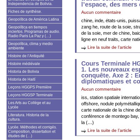
l’espace, des mers 
Independencia de Bolivia.
Fiches de synthèse.
Aucun commentaire
Geopolítica de América Latina
chine, inde, états-unis, puis
zang he, route de la soie, str
Geopolítica en tiempos
inciertos. Programas de audio.
de la soie, mer de chine, baid
Radio Paris La Paz y (…)
ligne en neuf traits, carte na
Geopolítica, clima y medio
Lire la suite de l’article
ambiente
Histoire de l’Antiquité
Cours Terminale H
Histoire médiévale
1. Les nouveaux es
Historia de Bolivia
conquête. Axe 2 : E
Historia de Haití
diplomatiques et c
Leçons HGGPS Première
Aucun commentaire
Leçons HGGSP Terminale
iss, station spatiale internat
Les Arts au Collège et au
offshore, nodule polymétalliq
Lycée
carte nationale de la chine de
Literatura. Historia de la
conférence de montego bay, 
cultura.
la (…)
Lycée. Méthodes et corrigés.
Lire la suite de l’article
Composition, dissertation et
études de (…)