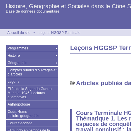
Histoire, Géographie et Sociales dans le Cône 
Base de données documentaire
Accueil du site
>
Leçons HGGSP Terminale
Leçons HGGSP Term
Programmes
Histoire
Géographie
Comptes rendus d’ouvrages et
d’articles
Leçons
Articles publiés d
El fin de la Segunda Guerra
Mundial 1945. Lecturas
alternativas.
Anthropologie
Cours 4éme
Cours Terminale H
histoire.géographie
Thématique 1. Les
espaces de conquêt
Cours Seconde
travail conclusif : 
El mundo en tiempos de la