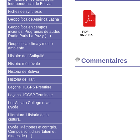
Independencia de Bolivia.
Fiches de synthèse.
Geopolítica de América Latina
Geopolítica en tiempos
inciertos. Programas de audio.
PDF -
96.7 kio
Radio Paris La Paz y (…)
Geopolítica, clima y medio
ambiente
Histoire de l’Antiquité
Commentaires
Histoire médiévale
Historia de Bolivia
Historia de Haití
Leçons HGGPS Première
Leçons HGGSP Terminale
Les Arts au Collège et au
Lycée
Literatura. Historia de la
cultura.
Lycée. Méthodes et corrigés.
Composition, dissertation et
études de (…)