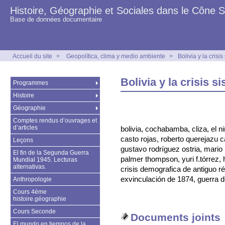
Histoire, Géographie et Sociales dans le Cône 
Base de données documentaire
Accueil du site
>
Geopolítica, clima y medio ambiente
>
Bolivia y la cris
Bolivia y la crisis 
Programmes
Histoire
Géographie
Comptes rendus d’ouvrages et
d’articles
bolivia, cochabamba, cliza, el n
casto rojas, roberto querejazu c
Leçons
gustavo rodríguez ostria, mario
El fin de la Segunda Guerra
palmer thompson, yuri f.tórrez,
Mundial 1945. Lecturas
alternativas.
crisis demografica de antiguo r
exvinculación de 1874, guerra de
Anthropologie
Cours 4éme
histoire.géographie
Cours Seconde
Documents joints
El mundo en tiempos de la