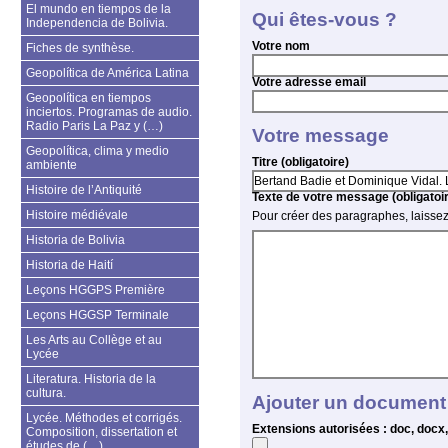
El mundo en tiempos de la
Qui êtes-vous ?
Independencia de Bolivia.
Votre nom
Fiches de synthèse.
Geopolítica de América Latina
Votre adresse email
Geopolítica en tiempos
inciertos. Programas de audio.
Radio Paris La Paz y (…)
Votre message
Geopolítica, clima y medio
Titre (obligatoire)
ambiente
Histoire de l’Antiquité
Texte de votre message (obligatoi
Histoire médiévale
Pour créer des paragraphes, laissez
Historia de Bolivia
Historia de Haití
Leçons HGGPS Première
Leçons HGGSP Terminale
Les Arts au Collège et au
Lycée
Literatura. Historia de la
cultura.
Ajouter un document
Lycée. Méthodes et corrigés.
Extensions autorisées : doc, docx, gif
Composition, dissertation et
études de (…)