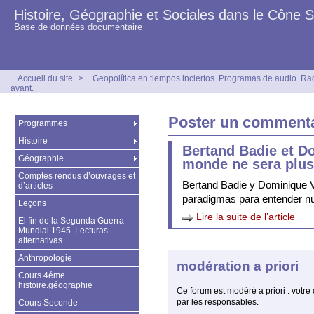
Histoire, Géographie et Sociales dans le Cône 
Base de données documentaire
Accueil du site
>
Geopolítica en tiempos inciertos. Programas de audio. Ra
avant.
Poster un commentaire
Programmes
Histoire
Bertand Badie et D
Géographie
monde ne sera plu
Comptes rendus d’ouvrages et
Bertand Badie y Dominique 
d’articles
paradigmas para entender n
Leçons
Lire la suite de l’article
El fin de la Segunda Guerra
Mundial 1945. Lecturas
alternativas.
Anthropologie
modération a priori
Cours 4éme
histoire.géographie
Ce forum est modéré a priori : votre 
par les responsables.
Cours Seconde