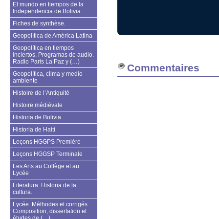
El mundo en tiempos de la
Independencia de Bolivia.
Fiches de synthèse.
Geopolítica de América Latina
Geopolítica en tiempos
inciertos. Programas de audio.
Radio Paris La Paz y (…)
Commentaires
Geopolítica, clima y medio
ambiente
Histoire de l’Antiquité
Histoire médiévale
Historia de Bolivia
Historia de Haití
Leçons HGGPS Première
Leçons HGGSP Terminale
Les Arts au Collège et au
Lycée
Literatura. Historia de la
cultura.
Lycée. Méthodes et corrigés.
Composition, dissertation et
études de (…)