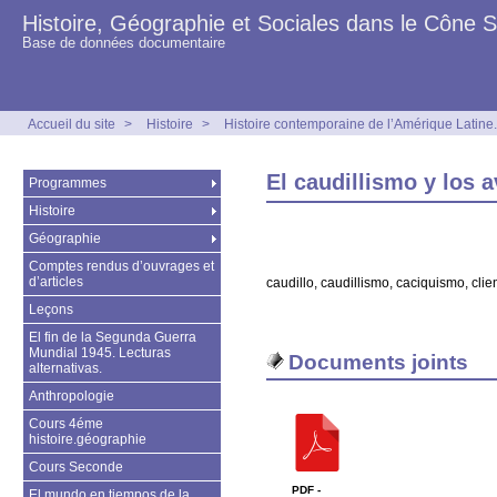
Histoire, Géographie et Sociales dans le Cône 
Base de données documentaire
Accueil du site
>
Histoire
>
Histoire contemporaine de l’Amérique Latine.
El caudillismo y los 
Programmes
Histoire
Géographie
Comptes rendus d’ouvrages et
d’articles
caudillo, caudillismo, caciquismo, cli
Leçons
El fin de la Segunda Guerra
Mundial 1945. Lecturas
Documents joints
alternativas.
Anthropologie
Cours 4éme
histoire.géographie
Cours Seconde
PDF -
El mundo en tiempos de la