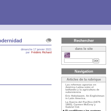
Modernidad
Rechercher
dans le site
dimanche 17 janvier 2021
par
Frédéric Richard
Navigation
Articles de la rubrique
Las reformas agrarias en
América Latina entre el
latifundio y la agricultura de
subsistencia
Eric Hobsbawm. An Englishman
in Latin America.
La Guerra del Pacífico (1879-
1883). Carmen McEvoy y
Gabriel Cid.
El caudillismo y los avatares