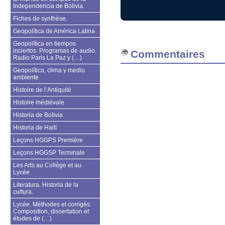
Independencia de Bolivia.
Fiches de synthèse.
Geopolítica de América Latina
Geopolítica en tiempos
inciertos. Programas de audio.
Commentaires
Radio Paris La Paz y (…)
Geopolítica, clima y medio
ambiente
Histoire de l’Antiquité
Histoire médiévale
Historia de Bolivia
Historia de Haití
Leçons HGGPS Première
Leçons HGGSP Terminale
Les Arts au Collège et au
Lycée
Literatura. Historia de la
cultura.
Lycée. Méthodes et corrigés.
Composition, dissertation et
études de (…)