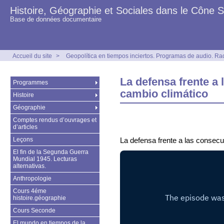
Histoire, Géographie et Sociales dans le Cône 
Base de données documentaire
Accueil du site
>
Geopolítica en tiempos inciertos. Programas de audio. Ra
La defensa frente a
Programmes
cambio climático
Histoire
Géographie
Comptes rendus d’ouvrages et
d’articles
Leçons
La defensa frente a las consecu
El fin de la Segunda Guerra
Mundial 1945. Lecturas
alternativas.
Anthropologie
Cours 4éme
histoire.géographie
Cours Seconde
El mundo en tiempos de la