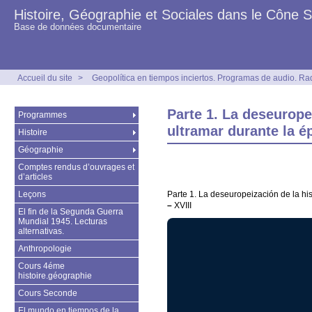
Histoire, Géographie et Sociales dans le Cône 
Base de données documentaire
Accueil du site
>
Geopolítica en tiempos inciertos. Programas de audio. Ra
Parte 1. La deseurope
Programmes
ultramar durante la é
Histoire
Géographie
Comptes rendus d’ouvrages et
d’articles
Leçons
Parte 1. La deseuropeización de la hi
–
XVIII
El fin de la Segunda Guerra
Mundial 1945. Lecturas
alternativas.
Anthropologie
Cours 4éme
histoire.géographie
Cours Seconde
El mundo en tiempos de la