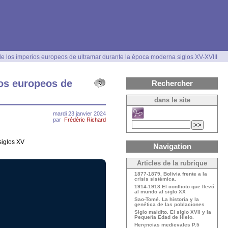
 de los imperios europeos de ultramar durante la época moderna siglos XV-XVIII
ios europeos de
Rechercher
dans le site
mardi 23 janvier 2024
par
Frédéric Richard
siglos XV
Navigation
Articles de la rubrique
1877-1879. Bolivia frente a la
crisis sistémica.
1914-1918 El conflicto que llevó
al mundo al siglo XX
Sao-Tomé. La historia y la
genética de las poblaciones
Siglo maldito. El siglo XVII y la
Pequeña Edad de Hielo.
Herencias medievales P.5