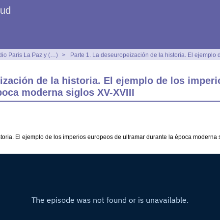
Sud
dio Paris La Paz y (…)
>
Parte 1. La deseuropeización de la historia. El ejemplo
ización de la historia. El ejemplo de los imper
poca moderna siglos XV-XVIII
storia. El ejemplo de los imperios europeos de ultramar durante la época moderna 