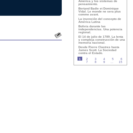
América y los sistemas de
pensamiento.
Bertand Badie et Dominique
Vidal. Le monde ne sera plus
comme avant.
La invención del concepto de
América Latina
Bolivia durante las
independencias. Una potencia
regional.
El 14 de julio de 1789. La lenta
y compleja construcción de una
memoria nacional.
Desde Pierre Clastres hasta
James Scott. La Sociedad
contra el Estado.
1
2
3
4
5
6
7
8
9
…
15