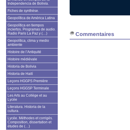
Independencia de Bolivia.
Fiches de synthèse.
Geopolítica de América Latina
Geopolítica en tiempos
inciertos. Programas de audio.
Commentaires
Radio Paris La Paz y (…)
Geopolítica, clima y medio
ambiente
Histoire de l’Antiquité
Histoire médiévale
Historia de Bolivia
Historia de Haití
Leçons HGGPS Première
Leçons HGGSP Terminale
Les Arts au Collège et au
Lycée
Literatura. Historia de la
cultura.
Lycée. Méthodes et corrigés.
Composition, dissertation et
études de (…)