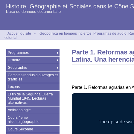
Histoire, Géographie et Sociales dans le Cône 
Base de données documentaire
Accueil du site
>
Geopolítica en tiempos inciertos. Programas de audio. Ra
colonial.
Parte 1. Reformas a
Programmes
Latina. Una herencia
Histoire
Géographie
Comptes rendus d’ouvrages et
d’articles
Leçons
Parte 1. Reformas agrarias en A
El fin de la Segunda Guerra
Mundial 1945. Lecturas
alternativas.
Anthropologie
Cours 4éme
histoire.géographie
Cours Seconde