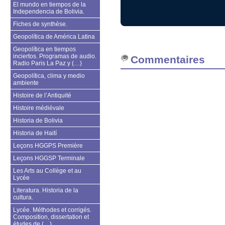
El mundo en tiempos de la
Independencia de Bolivia.
Fiches de synthèse.
Geopolítica de América Latina
Geopolítica en tiempos
inciertos. Programas de audio.
Commentaires
Radio Paris La Paz y (…)
Geopolítica, clima y medio
ambiente
Histoire de l’Antiquité
Histoire médiévale
Historia de Bolivia
Historia de Haití
Leçons HGGPS Première
Leçons HGGSP Terminale
Les Arts au Collège et au
Lycée
Literatura. Historia de la
cultura.
Lycée. Méthodes et corrigés.
Composition, dissertation et
études de (…)