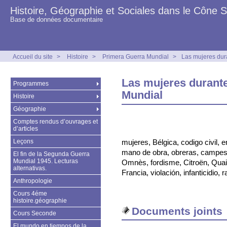
Histoire, Géographie et Sociales dans le Cône 
Base de données documentaire
Accueil du site
>
Histoire
>
Primera Guerra Mundial
>
Las mujeres dur
Las mujeres durante
Programmes
Mundial
Histoire
Géographie
Comptes rendus d’ouvrages et
d’articles
Leçons
mujeres, Bélgica, codigo civil,
mano de obra, obreras, campesi
El fin de la Segunda Guerra
Mundial 1945. Lecturas
Omnès, fordisme, Citroën, Quai 
alternativas.
Francia, violación, infanticidio,
Anthropologie
Cours 4éme
histoire.géographie
Documents joints
Cours Seconde
El mundo en tiempos de la