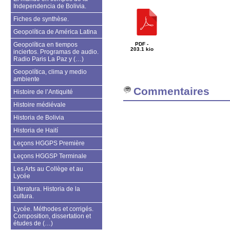
Independencia de Bolivia.
Fiches de synthèse.
Geopolítica de América Latina
Geopolítica en tiempos
PDF -
203.1 kio
inciertos. Programas de audio.
Radio Paris La Paz y (…)
Geopolítica, clima y medio
ambiente
Commentaires
Histoire de l’Antiquité
Histoire médiévale
Historia de Bolivia
Historia de Haití
Leçons HGGPS Première
Leçons HGGSP Terminale
Les Arts au Collège et au
Lycée
Literatura. Historia de la
cultura.
Lycée. Méthodes et corrigés.
Composition, dissertation et
études de (…)