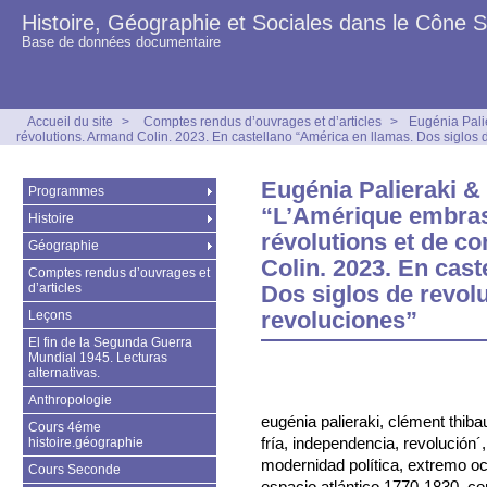
Histoire, Géographie et Sociales dans le Cône 
Base de données documentaire
Accueil du site
>
Comptes rendus d’ouvrages et d’articles
>
Eugénia Pali
révolutions. Armand Colin. 2023. En castellano “América en llamas. Dos siglos 
Eugénia Palieraki &
Programmes
“L’Amérique embras
Histoire
révolutions et de co
Géographie
Colin. 2023. En cas
Comptes rendus d’ouvrages et
d’articles
Dos siglos de revol
revoluciones”
Leçons
El fin de la Segunda Guerra
Mundial 1945. Lecturas
alternativas.
Anthropologie
eugénia palieraki, clément thiba
Cours 4éme
fría, independencia, revolución´
histoire.géographie
modernidad política, extremo oc
Cours Seconde
espacio atlántico 1770-1830, co