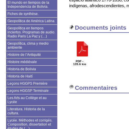
El mundo en tiempos de la
indígenas, afrodescendientes, 
Independencia de Bolivia.
Fiches de synthèse.
Geopolítica de América Latina
Documents joints
Geopolítica en tiempos
inciertos. Programas de audio.
Radio Paris La Paz y (…)
Geopolítica, clima y medio
ambiente
Histoire de l’Antiquité
PDF -
Histoire médiévale
135.6 kio
Historia de Bolivia
Historia de Haití
Leçons HGGPS Première
Commentaires
Leçons HGGSP Terminale
Les Arts au Collège et au
Lycée
Literatura. Historia de la
cultura.
Lycée. Méthodes et corrigés.
Composition, dissertation et
études de (…)